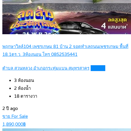
พฤกษาวิลล์104 เพชรเกษม 81 บ้าน 2 จอดทำเลถนนเพชรเกษม พื้นที่
18.1ตร.ว. 3ห้องนอน โทร 0852535441
ตำบล สวนหลวง อำเภอกระทุ่มแบน สมุทรสาคร
Details
3
ห้องนอน
2
ห้องน้ำ
18
ตารางวา
2 ปี ago
ขาย For Sale
1,890,000฿