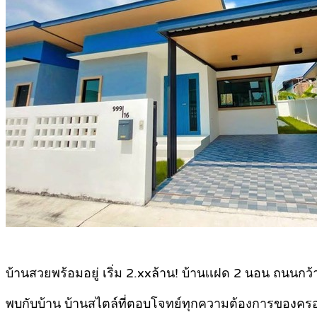
บ้านสวยพร้อมอยู่ เริ่ม 2.xxล้าน! บ้านเเฝด 2 นอน ถนนก
พบกับบ้าน บ้านสไตล์ที่ตอบโจทย์ทุกความต้องการของคร