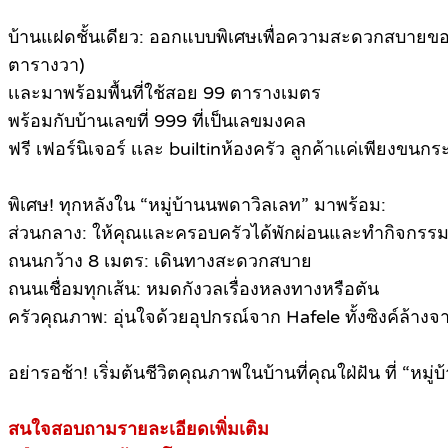
บ้านแฝดชั้นเดียว: ออกแบบพิเศษเพื่อความสะดวกสบายของผู้
ตารางวา)
เเละมาพร้อมพื้นที่ใช้สอย 99 ตารางเมตร
พร้อมกับบ้านเลขที่ 999 ที่เป็นเลขมงคล
ฟรี เฟอร์นิเจอร์ เเละ builtinห้องครัว ลูกค้าเเค่เพียงขนกระเ
พิเศษ! ทุกหลังใน “หมู่บ้านนพดาวิลเลท” มาพร้อม:
ส่วนกลาง: ให้คุณและครอบครัวได้พักผ่อนและทำกิจกรรม
ถนนกว้าง 8 เมตร: เดินทางสะดวกสบาย
ถนนเชื่อมทุกเส้น: หมดกังวลเรื่องหลงทางหรือตัน
ครัวคุณภาพ: อุ่นใจด้วยอุปกรณ์จาก Hafele ทั้งซิงค์ล้า
อย่ารอช้า! เริ่มต้นชีวิตคุณภาพในบ้านที่คุณใฝ่ฝัน ที่ “หม
สนใจสอบถามรายละเอียดเพิ่มเติม