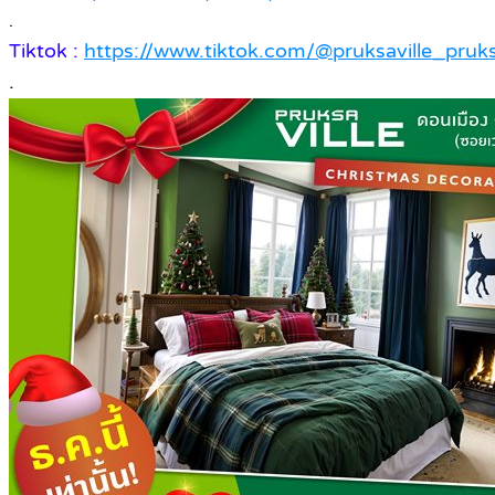
.
Tiktok :
https://www.tiktok.com/@pruksaville_pr
.