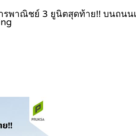
พาณิชย์ 3 ยูนิตสุดท้าย!! บนถนนเ
ing