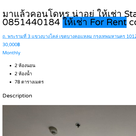
มาแล้วคอนโดหรู น่าอยู่ ให้เช่า S
0851440184
ให้เช่า For Rent
c
ถ. พระรามที่ 3 แขวงบางโคล่ เขตบางคอแหลม กรุงเทพมหานคร 101
30,000฿
Monthly
2
ห้องนอน
2
ห้องน้ำ
78
ตารางเมตร
Description