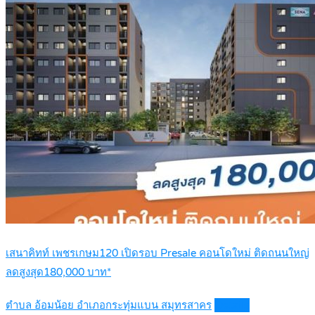
เสนาคิทท์ เพชรเกษม120 เปิดรอบ Presale คอนโดใหม่ ติดถนนใหญ่
ลดสูงสุด180,000 บาท*
ตำบล อ้อมน้อย อำเภอกระทุ่มแบน สมุทรสาคร
Details