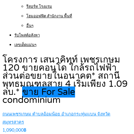
รีสอร์ท โรงแรม
โฮมออฟฟิต สำนักงาน พื้นที่
อื่นๆ
รับโพสต์อสังหา
เลขเด็ดแม่นๆ
โครงการ เสนาคิทท์ เพชรเกษม
120 ขายคอนโด ใกล้รถไฟฟ้า
ส่วนต่อขยายในอนาคต* สถานี
พุทธมณฑลสาย 4 เริ่มเพียง 1.09
ลบ.*
ขาย For Sale
condominium
ถนนเพชรเกษม ตำบลอ้อมน้อย อำเภอกระทุ่มแบน จังหวัด
สมุทรสาคร
1,090,000฿