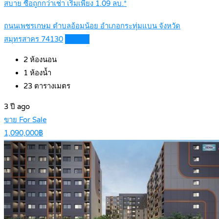
สบาย ซื้อถูกกว่าเช่า เริ่มเพียง 1.09 ลบ.*
ถนนเพชรเกษม ตำบลอ้อมน้อย อำเภอกระทุ่มแบน จังหวัด
สมุทรสาคร 74130
Details
2
ห้องนอน
1
ห้องน้ำ
23
ตารางเมตร
3 ปี ago
ขาย For Sale
1,090,000฿