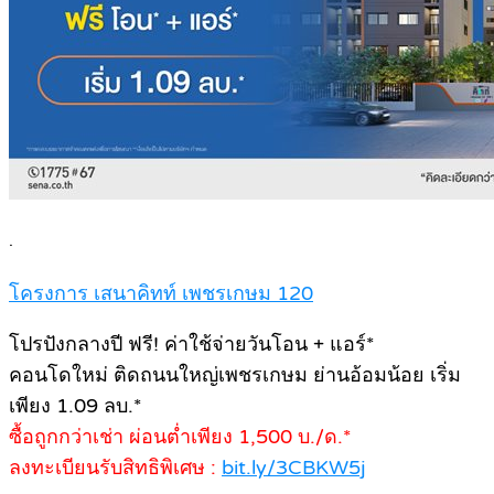
.
โครงการ เสนาคิทท์ เพชรเกษม 120
โปรปังกลางปี ฟรี! ค่าใช้จ่ายวันโอน + แอร์*
คอนโดใหม่ ติดถนนใหญ่เพชรเกษม ย่านอ้อมน้อย เริ่ม
เพียง 1.09 ลบ.*
ซื้อถูกกว่าเช่า ผ่อนต่ำเพียง 1,500 บ./ด.*
ลงทะเบียนรับสิทธิพิเศษ :
bit.ly/3CBKW5j