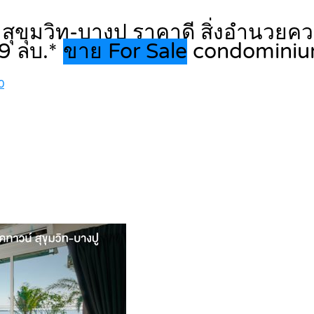
 สุขุมวิท-บางปู ราคาดี สิ่งอำนวย
09 ลบ.*
ขาย For Sale
condomini
0