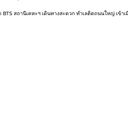
ฟฟ้า BTS สถานีเคหะฯ เดินทางสะดวก ทำเลติดถนนใหญ่ เข้าเม