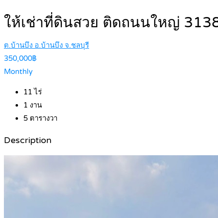
ให้เช่าที่ดินสวย ติดถนนใหญ่ 3
ต.บ้านบึง อ.บ้านบึง จ.ชลบุรี
350,000฿
Monthly
11
ไร่
1
งาน
5
ตารางวา
Description