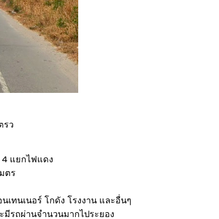
 ตรว
จาก 4 แยกไฟแดง
เมตร
ู้คอนเทนเนอร์ โกดัง โรงงาน และอื่นๆ
และมีรถผ่านจำนวนมากไประยอง‬