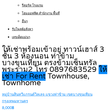
รีสอร์ท โรงแรม
โฮมออฟฟิต สำนักงาน พื้นที่
อื่นๆ
รับโพสต์อสังหา
เลขเด็ดแม่นๆ
ให้เช่าพร้อมเข้าอยู่ ทาวน์เฮาส์ 3
ชั้น 3 ห้องนอน ท่าข้าม
บางขุนเทียน ตรงข้ามเซ็นทรัล
พระราม2 โทร 0897683529
ให้
เช่า For Rent
Townhouse,
Townhome
หมู่บ้านสินทวีแกรนด์วิลเลจ แขวงท่าข้าม เขตบางขุนเทียน
กรุงเทพมหานคร
8,000฿