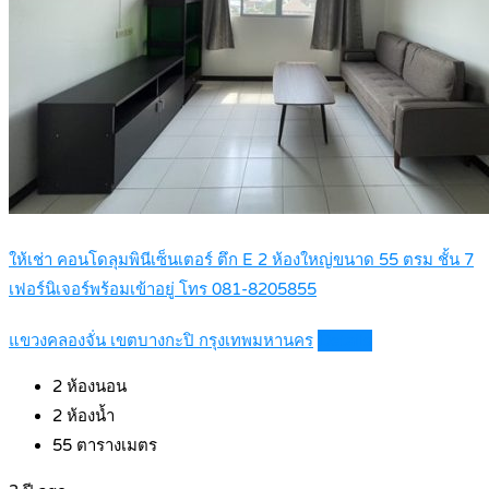
ให้เช่า คอนโดลุมพินีเซ็นเตอร์ ตึก E 2 ห้องใหญ่ขนาด 55 ตรม ชั้น 7
เฟอร์นิเจอร์พร้อมเข้าอยู่ โทร 081-8205855
แขวงคลองจั่น เขตบางกะปิ กรุงเทพมหานคร
Details
2
ห้องนอน
2
ห้องน้ำ
55
ตารางเมตร