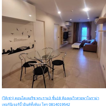
(ให้เช่า) คอนโดเลอริช พระราม3 ชั้น18 ห้องมุมวิวสวยพาโนราม่า
เฟอร์นิเจอร์บิ้วอินท์ทั้งห้อง โทร 0814019542