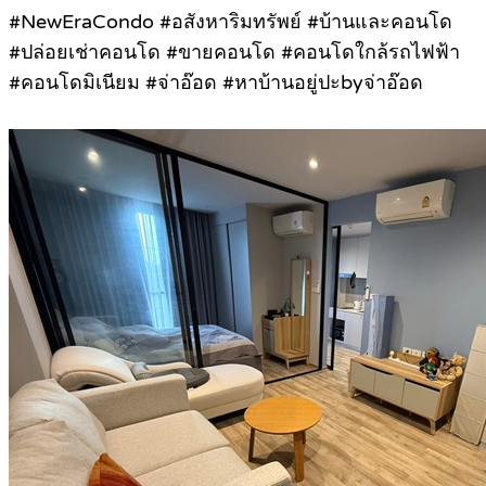
#NewEraCondo #อสังหาริมทรัพย์ #บ้านและคอนโด
#ปล่อยเช่าคอนโด #ขายคอนโด #คอนโดใกล้รถไฟฟ้า
#คอนโดมิเนียม #จ่าอ๊อด #หาบ้านอยู่ปะbyจ่าอ๊อด