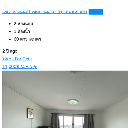
แขวงช่องนนทรี เขตยานนาวา กรุงเทพมหานคร
Details
2
ห้องนอน
1
ห้องน้ำ
60
ตารางเมตร
2 ปี ago
ให้เช่า For Rent
11,000฿
Monthly