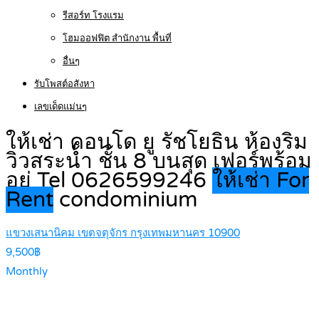
รีสอร์ท โรงแรม
โฮมออฟฟิต สำนักงาน พื้นที่
อื่นๆ
รับโพสต์อสังหา
เลขเด็ดแม่นๆ
ให้เช่า คอนโด ยู รัชโยธิน ห้องริม
วิวสระน้ำ ชั้น 8 บนสุด เฟอร์พร้อม
อยู่ Tel 0626599246
ให้เช่า For
Rent
condominium
แขวงเสนานิคม เขตจตุจักร กรุงเทพมหานคร 10900
9,500฿
Monthly