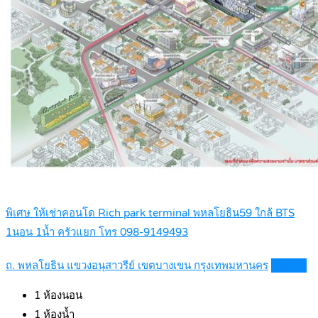
พิเศษ ให้เช่าคอนโด Rich park terminal พหลโยธิน59 ใกล้ BTS
1นอน 1น้ำ ครัวแยก โทร 098-9149493
ถ. พหลโยธิน แขวงอนุสาวรีย์ เขตบางเขน กรุงเทพมหานคร
Details
1
ห้องนอน
1
ห้องน้ำ