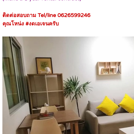
ติดต่อสอบถาม Tel/line 0626599246
คุณโหน่ง #งดเอเจนครับ