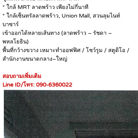
* ใกล้ MRT ลาดพร้าว เพียงไม่กี่นาที
* ใกล้เซ็นทรัลลาดพร้าว, Union Mall, สวนลุมไนท์
บาซาร์
เข้าออกได้หลายเส้นทาง (ลาดพร้าว – รัชดา –
พหลโยธิน)
พื้นที่กว้างขวาง เหมาะทำออฟฟิศ / โชว์รูม / สตูดิโอ /
สำนักงานขนาดกลาง–ใหญ่
สอบถามเพิ่มเติม
Line ID/โทร: 090-6360022