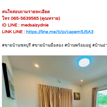
สนใจสอบถามรายละเอียด
โทร 065-5639565 (คุณทราย)
ID LINE : medsaizydnie
LINK LINE :
https://line.me/ti/p/capem5J5A3
#ขายบ้านชลบุรี #ขายบ้านมือสอง #บ้านพร้อมอยู่ #บ้านอ่