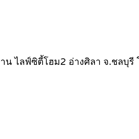
ู่บ้าน ไลฟ์ซิตี้โฮม2 อ่างศิลา จ.ชล