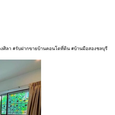
างศิลา #รับฝากขายบ้านคอนโดที่ดิน #บ้านมือสองชลบุรี