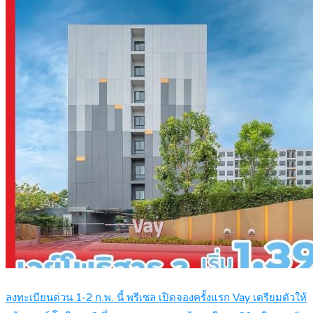
ลงทะเบียนด่วน 1-2 ก.พ. นี้ พรีเซล เปิดจองครั้งแรก Vay เตรียมตัวให้