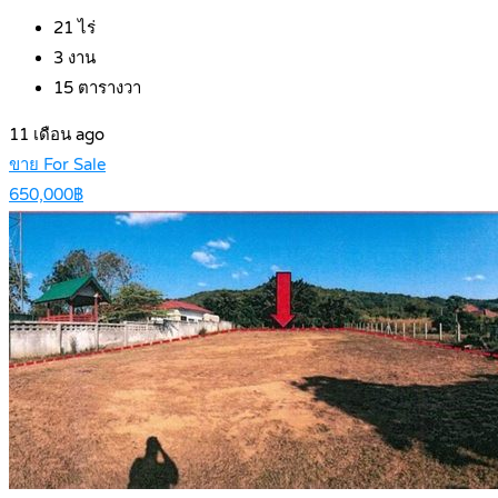
21
ไร่
3
งาน
15
ตารางวา
11 เดือน ago
ขาย For Sale
650,000฿