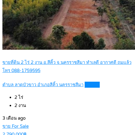
ขายที่ดิน 2 ไร่ 2 งาน อ.สีคิ้ว จ.นครราชสีมา ทำเลดี อากาศดี ถมแล้ว
โทร 088-1759595
ตำบล ลาดบัวขาว อำเภอสีคิ้ว นครราชสีมา
Details
2
ไร่
2
งาน
3 เดือน ago
ขาย For Sale
2,790,000฿