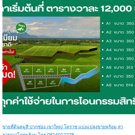
ขายที่ดินหมูสี ปากช่อง เขาใหญ่ โคราช แบ่งแปลงขายพร้อม สา