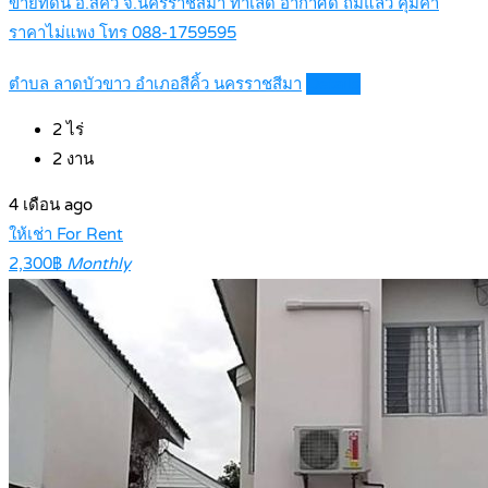
ขายที่ดิน อ.สีคิ้ว จ.นครราชสีมา ทำเลดี อากาศดี ถมแล้ว คุ้มค่า
ราคาไม่แพง โทร 088-1759595
ตำบล ลาดบัวขาว อำเภอสีคิ้ว นครราชสีมา
Details
2
ไร่
2
งาน
4 เดือน ago
ให้เช่า For Rent
2,300฿
Monthly