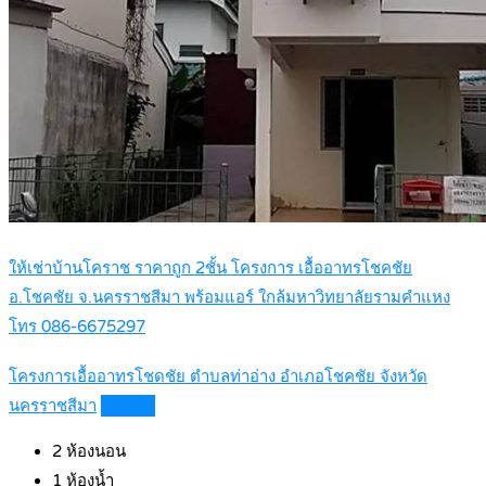
ให้เช่าบ้านโคราช ราคาถูก 2ชั้น โครงการ เอื้ออาทรโชคชัย
อ.โชคชัย จ.นครราชสีมา พร้อมแอร์ ใกล้มหาวิทยาลัยรามคำแหง
โทร 086-6675297
โครงการเอื้ออาทรโชดชัย ตำบลท่าอ่าง อำเภอโชคชัย จังหวัด
นครราชสีมา
Details
2
ห้องนอน
1
ห้องน้ำ