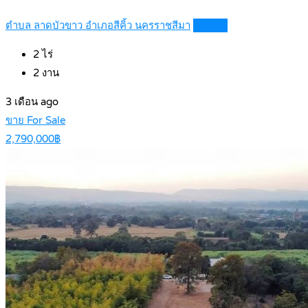
ตำบล ลาดบัวขาว อำเภอสีคิ้ว นครราชสีมา
Details
2
ไร่
2
งาน
3 เดือน ago
ขาย For Sale
2,790,000฿