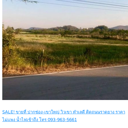
SALE! ขายที่ ปากช่อง-เขาใหญ่ วิวเขา ทำเลดี ติดถนนราดยาง ราคา
ไม่แพง น้ำไฟเข้าถึง โทร 093-963-5661