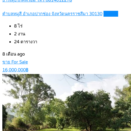
ธารณุปโภคพร้อม โทร 0814012278
ตำบลหมูสี อำเภอปากช่อง จังหวัดนครราชสีมา 30130
Details
8
ไร่
2
งาน
24
ตารางวา
8 เดือน ago
ขาย For Sale
16,000,000฿