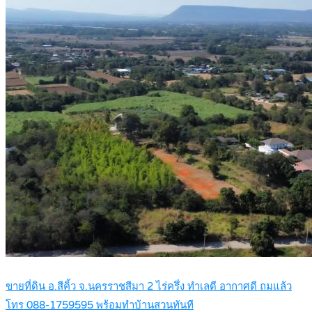
ขายที่ดิน อ.สีคิ้ว จ.นครราชสีมา 2 ไร่ครึ่ง ทำเลดี อากาศดี ถมแล้ว
โทร 088-1759595 พร้อมทำบ้านสวนทันที