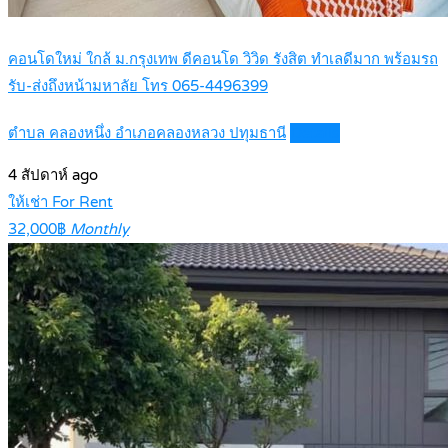
คอนโดใหม่ ใกล้ ม.กรุงเทพ ดีคอนโด วิวิด รังสิต ทำเลดีมาก พร้อมรถ
รับ-ส่งถึงหน้ามหาลัย โทร 065-4496399
ตำบล คลองหนึ่ง อำเภอคลองหลวง ปทุมธานี
Details
4 สัปดาห์ ago
ให้เช่า For Rent
32,000฿
Monthly