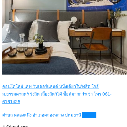
คอนโดใหม่ เคฟ วันเดอร์แลนด์ หนึ่งเดียวในรังสิต ใกล้
ม.ธรรมศาสตร์ รังสิต เลี้ยงสัตว์ได้ ซื้อคุ้มากกว่าเช่า โทร 061-
6161426
ตำบล คลองหนึ่ง อำเภอคลองหลวง ปทุมธานี
Details
4 สัปดาห์ ago