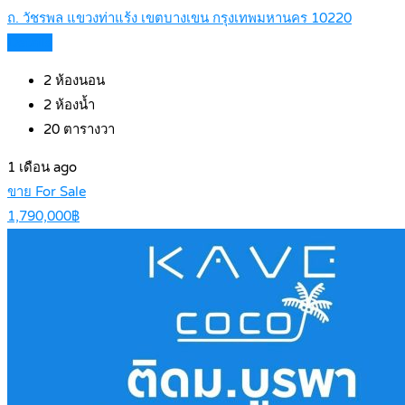
ถ. วัชรพล แขวงท่าแร้ง เขตบางเขน กรุงเทพมหานคร 10220
Details
2
ห้องนอน
2
ห้องน้ำ
20
ตารางวา
1 เดือน ago
ขาย For Sale
1,790,000฿