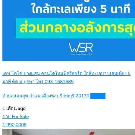
เคฟ โคโค่ บางแสน คอนโดใหม่ฟีลรีสอร์ต ใกล้ทะเลบางแสนเพียง 5
นาที ติด ม.บูรพา โทร 093-1681685
ตำบลแสนสุข อำเภอเมืองชลบุรี ชลบุรี 20130
Details
1 เดือน ago
ขาย For Sale
1,990,000฿