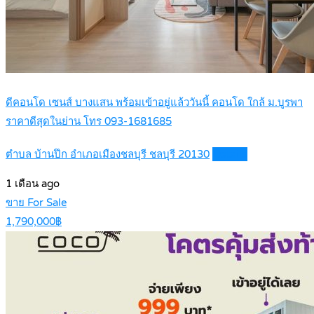
ดีคอนโด เซนส์ บางแสน พร้อมเข้าอยู่แล้ววันนี้ คอนโด ใกล้ ม.บูรพา
ราคาดีสุดในย่าน โทร 093-1681685
ตำบล บ้านปึก อำเภอเมืองชลบุรี ชลบุรี 20130
Details
1 เดือน ago
ขาย For Sale
1,790,000฿