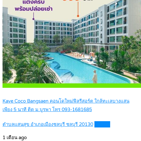
Kave Coco Bangsaen คอนโดใหม่ฟีลรีสอร์ต ใกล้ทะเลบางแสน
เพียง 5 นาที ติด ม.บูรพา โทร 093-1681685
ตำบลแสนสุข อำเภอเมืองชลบุรี ชลบุรี 20130
Details
1 เดือน ago