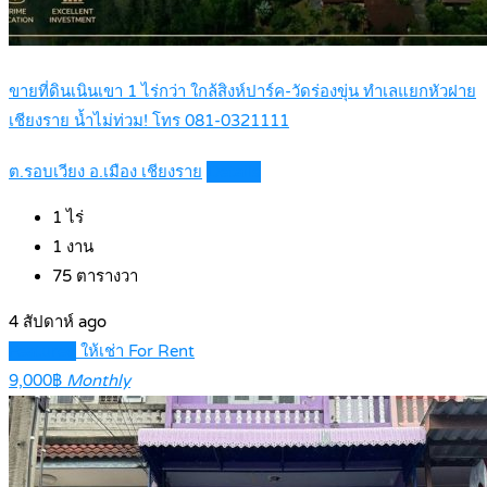
ขายที่ดินเนินเขา 1 ไร่กว่า ใกล้สิงห์ปาร์ค-วัดร่องขุ่น ทำเลแยกหัวฝาย
เชียงราย น้ำไม่ท่วม! โทร 081-0321111
ต.รอบเวียง อ.เมือง เชียงราย
Details
1
ไร่
1
งาน
75
ตารางวา
4 สัปดาห์ ago
Featured
ให้เช่า For Rent
9,000฿
Monthly