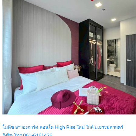
โมดิซ อาวองการ์ด คอนโด High Rise ใหม่ ใกล้ ม.ธรรมศาสตร์
รังสิต โทร 061-6161426