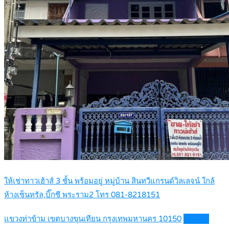
ให้เช่าทาวเฮ้าส์ 3 ชั้น พร้อมอยู่ หมู่บ้าน สินทวีแกรนด์วิลเลจน์ ใกล้
ห้างเซ็นทรัล,บิ๊กซี พระราม2 โทร 081-8218151
แขวงท่าข้าม เขตบางขุนเทียน กรุงเทพมหานคร 10150
Details